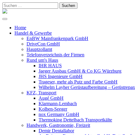
Suchen
nach:
Home
Handel & Gewerbe
EnBW Mainfrankenpark GmbH
DriveCon GmbH
Hauptzollamt
Telefonverzeichnis der Firmen
Rund um's Haus
IHR HAUS
Jaeger Ausbau GmbH & Co KG Würzburg
JHS Ingenieure GmbH
Trageser, mehr als Putz und Farbe GmbH
Wilhelm Layher Gerüstaufbereitung – Gerüstrepar
KFZ, Transport
Augé GmbH
Klarmann-Lembach
Kolben-Seeger
nox Germany GmbH
Thermoking Dettelbach Transportkälte
Handwerk, Gastronomie, Freizeit
Demir Dentallabor