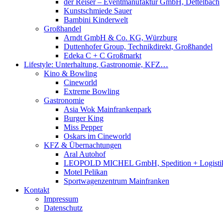
der Reiser – Eventmanufaktur GmbH, Dettelbach
Kunstschmiede Sauer
Bambini Kinderwelt
Großhandel
Arndt GmbH & Co. KG, Würzburg
Duttenhofer Group, Technikdirekt, Großhandel
Edeka C + C Großmarkt
Lifestyle: Unterhaltung, Gastronomie, KFZ…
Kino & Bowling
Cineworld
Extreme Bowling
Gastronomie
Asia Wok Mainfrankenpark
Burger King
Miss Pepper
Oskars im Cineworld
KFZ & Übernachtungen
Aral Autohof
LEOPOLD MICHEL GmbH, Spedition + Logisti
Motel Pelikan
Sportwagenzentrum Mainfranken
Kontakt
Impressum
Datenschutz