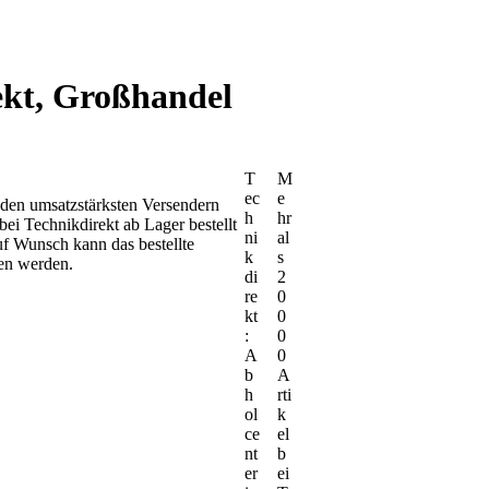
ekt, Großhandel
T
M
ec
e
u den umsatzstärksten Versendern
h
hr
ei Technikdirekt ab Lager bestellt
ni
al
uf Wunsch kann das bestellte
k
s
en werden.
di
2
re
0
kt
0
:
0
A
0
b
A
h
rti
ol
k
ce
el
nt
b
er
ei