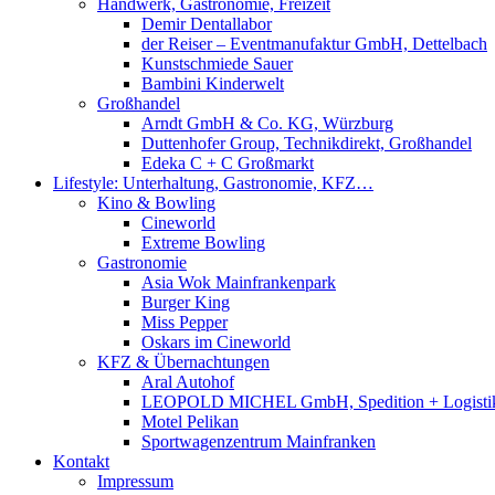
Handwerk, Gastronomie, Freizeit
Demir Dentallabor
der Reiser – Eventmanufaktur GmbH, Dettelbach
Kunstschmiede Sauer
Bambini Kinderwelt
Großhandel
Arndt GmbH & Co. KG, Würzburg
Duttenhofer Group, Technikdirekt, Großhandel
Edeka C + C Großmarkt
Lifestyle: Unterhaltung, Gastronomie, KFZ…
Kino & Bowling
Cineworld
Extreme Bowling
Gastronomie
Asia Wok Mainfrankenpark
Burger King
Miss Pepper
Oskars im Cineworld
KFZ & Übernachtungen
Aral Autohof
LEOPOLD MICHEL GmbH, Spedition + Logisti
Motel Pelikan
Sportwagenzentrum Mainfranken
Kontakt
Impressum