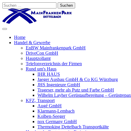
Suchen
nach:
Home
Handel & Gewerbe
EnBW Mainfrankenpark GmbH
DriveCon GmbH
Hauptzollamt
Telefonverzeichnis der Firmen
Rund um's Haus
IHR HAUS
Jaeger Ausbau GmbH & Co KG Würzburg
JHS Ingenieure GmbH
Trageser, mehr als Putz und Farbe GmbH
Wilhelm Layher Gerüstaufbereitung – Gerüstrepar
KFZ, Transport
Augé GmbH
Klarmann-Lembach
Kolben-Seeger
nox Germany GmbH
Thermoking Dettelbach Transportkälte