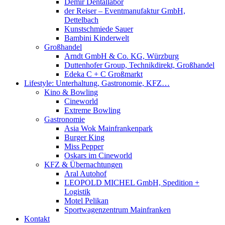
Demir Dentallabor
der Reiser – Eventmanufaktur GmbH,
Dettelbach
Kunstschmiede Sauer
Bambini Kinderwelt
Großhandel
Arndt GmbH & Co. KG, Würzburg
Duttenhofer Group, Technikdirekt, Großhandel
Edeka C + C Großmarkt
Lifestyle: Unterhaltung, Gastronomie, KFZ…
Kino & Bowling
Cineworld
Extreme Bowling
Gastronomie
Asia Wok Mainfrankenpark
Burger King
Miss Pepper
Oskars im Cineworld
KFZ & Übernachtungen
Aral Autohof
LEOPOLD MICHEL GmbH, Spedition +
Logistik
Motel Pelikan
Sportwagenzentrum Mainfranken
Kontakt