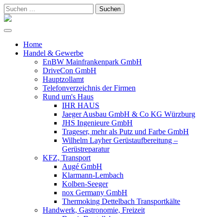
Suchen
nach:
Home
Handel & Gewerbe
EnBW Mainfrankenpark GmbH
DriveCon GmbH
Hauptzollamt
Telefonverzeichnis der Firmen
Rund um's Haus
IHR HAUS
Jaeger Ausbau GmbH & Co KG Würzburg
JHS Ingenieure GmbH
Trageser, mehr als Putz und Farbe GmbH
Wilhelm Layher Gerüstaufbereitung –
Gerüstreparatur
KFZ, Transport
Augé GmbH
Klarmann-Lembach
Kolben-Seeger
nox Germany GmbH
Thermoking Dettelbach Transportkälte
Handwerk, Gastronomie, Freizeit