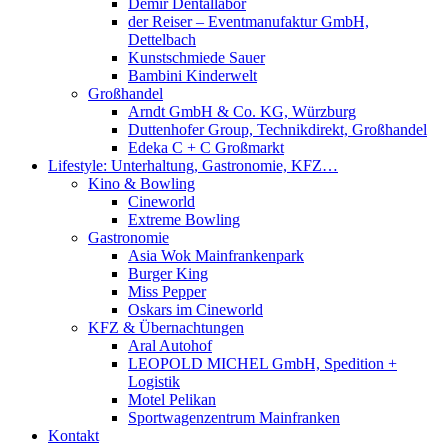
Demir Dentallabor
der Reiser – Eventmanufaktur GmbH,
Dettelbach
Kunstschmiede Sauer
Bambini Kinderwelt
Großhandel
Arndt GmbH & Co. KG, Würzburg
Duttenhofer Group, Technikdirekt, Großhandel
Edeka C + C Großmarkt
Lifestyle: Unterhaltung, Gastronomie, KFZ…
Kino & Bowling
Cineworld
Extreme Bowling
Gastronomie
Asia Wok Mainfrankenpark
Burger King
Miss Pepper
Oskars im Cineworld
KFZ & Übernachtungen
Aral Autohof
LEOPOLD MICHEL GmbH, Spedition +
Logistik
Motel Pelikan
Sportwagenzentrum Mainfranken
Kontakt