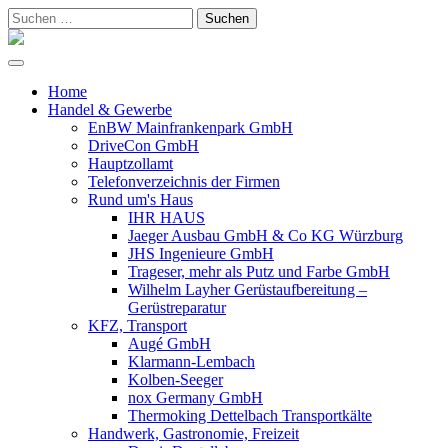
Suchen
nach:
Home
Handel & Gewerbe
EnBW Mainfrankenpark GmbH
DriveCon GmbH
Hauptzollamt
Telefonverzeichnis der Firmen
Rund um's Haus
IHR HAUS
Jaeger Ausbau GmbH & Co KG Würzburg
JHS Ingenieure GmbH
Trageser, mehr als Putz und Farbe GmbH
Wilhelm Layher Gerüstaufbereitung –
Gerüstreparatur
KFZ, Transport
Augé GmbH
Klarmann-Lembach
Kolben-Seeger
nox Germany GmbH
Thermoking Dettelbach Transportkälte
Handwerk, Gastronomie, Freizeit